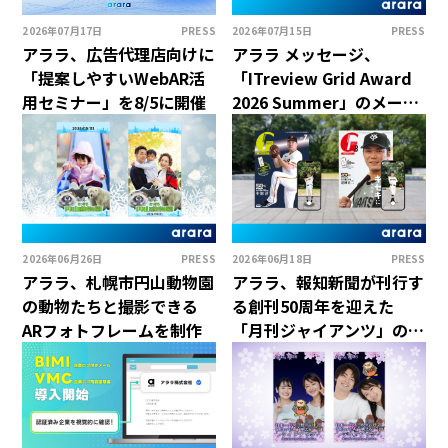
2026年07月17日
PRESS
2026年07月15日
PRESS
アララ、広告代理店向けに
アララ メッセージ、
「提案しやすいWebAR活
「ITreview Grid Award
用セミナー」を8/5に開催
2026 Summer」のメール
マーケティングツール部門
で2期連続「Leader」を
受賞
2026年06月26日
PRESS
2026年06月18日
PRESS
アララ、札幌市円山動物園
アララ、報知新聞が刊行す
の動物たちと撮影できる
る創刊50周年を迎えた
ARフォトフレームを制作
「月刊ジャイアンツ」の
デジタル付録として「AR
デジタルスタンド」を制作