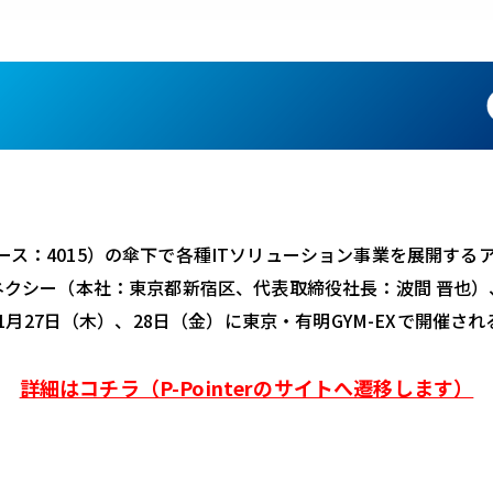
ース：
4015
）の傘下で各種
IT
ソリューション事業を展開する
ネクシー（本社：東京都新宿区、代表取締役社長：波間 晋也）
1
月
27
日（木）、
28
日（金）に東京・有明
GYM-EX
で開催され
詳細はコチラ（P-Pointerのサイトへ遷移します）